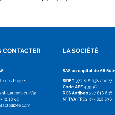
 CONTACTER
LA SOCIÉTÉ
AS
SAS au capital de 68.60
ute des Pugets
SIRET
377 818 638 00027
4
Code APE
4399C
int-Laurent-du-Var
RCS Antibes
377 818 638
93 31 18 06
N° TVA
FR62 377 818 638
ntact@lizee.com