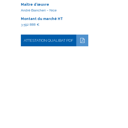
Maître d’œuvre
André Biancheri – Nice
Montant du marché HT
3 592 888 €
ATTESTATION QUALIBAT PDF