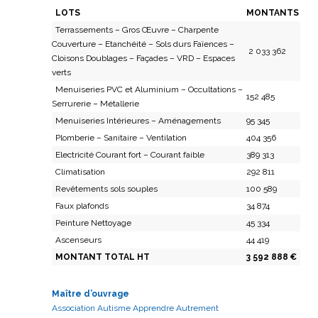
LOTS
MONTANTS
Terrassements – Gros Œuvre – Charpente
Couverture – Etanchéité – Sols durs Faïences –
2 033 362
Cloisons Doublages – Façades – VRD – Espaces
verts
Menuiseries PVC et Aluminium – Occultations –
152 485
Serrurerie – Métallerie
Menuiseries Intérieures – Aménagements
95 345
Plomberie – Sanitaire – Ventilation
404 356
Electricité Courant fort – Courant faible
389 313
Climatisation
292 811
Revêtements sols souples
100 589
Faux plafonds
34 874
Peinture Nettoyage
45 334
Ascenseurs
44 419
MONTANT TOTAL HT
3 592 888 €
Maître d’ouvrage
Association Autisme Apprendre Autrement