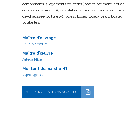
comprenant 83 logements collectifs (locatifs bâtiment B et en
accession bâtiment A) des stationnements en sous-sol et rez-
de-chaussée (voitures+2 roues), boxes, locaux vélos, locaux
poubelles.
Maître d’ouvrage
Erilia Marseille
Maître d’œuvre
Artelia Nice
Montant du marché HT
7 468 790 €
ATTESTATION TRAVAUX PDF