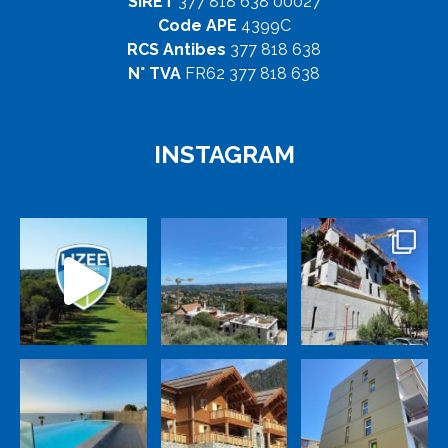
SIRET
377 818 638 00027
Code APE
4399C
RCS Antibes
377 818 638
N° TVA
FR62 377 818 638
INSTAGRAM